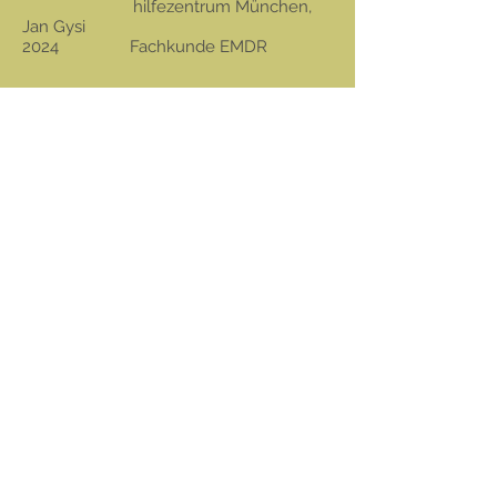
hilfezentrum München,
Jan Gysi
2024 Fachkunde EMDR
©2023 - Michaela Westphäling