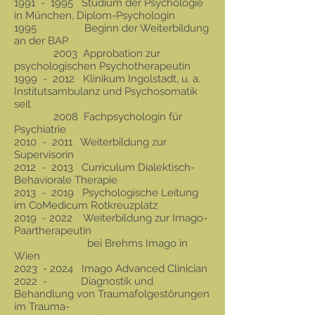
1991 - 1995 Studium der Psychologie
in München, Diplom-Psychologin
1995 Beginn der Weiterbildung
an der BAP
2003 Approbation zur
psychologischen Psychotherapeutin
1999 - 2012 Klinikum Ingolstadt, u. a.
Institutsambulanz und Psychosomatik
seit
2008 Fachpsychologin für
Psychiatrie
2010 - 2011 Weiterbildung zur
Supervisorin
2012 - 2013 Curriculum Dialektisch-
Behaviorale Therapie
2013 - 2019 Psychologische Leitung
im CoMedicum Rotkreuzplatz
2019 - 2022 Weiterbildung zur Imago-
Paartherapeutin
bei Brehms Imago in
Wien
2023 - 2024 Imago Advanced Clinician
2022 - Diagnostik und
Behandlung von Traumafolgestörungen
im Trauma-